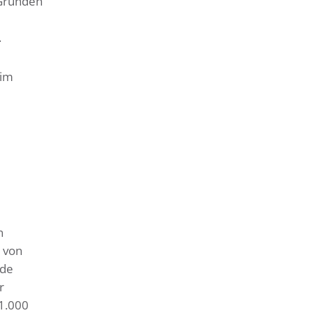
 Gründen
.
 im
n
 von
nde
r
 1.000