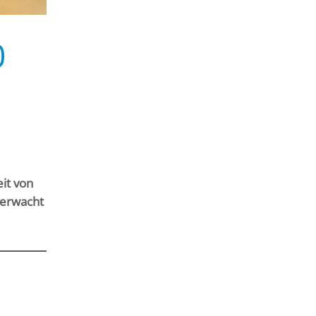
0
it von
serwacht