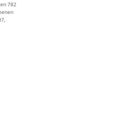
hen 782
mmenen
07,