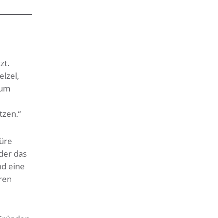
zt.
lzel,
zum
tzen.“
üre
der das
nd eine
ren