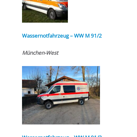
Wassernotfahrzeug – WW M 91/2
München-West