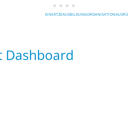
Wasserwacht München
Wasserwacht München
Wasserwacht München
Wasserwacht München
EINSÄTZE
AUSBILDUNG
ORGANISATION
AUSR
t Dashboard