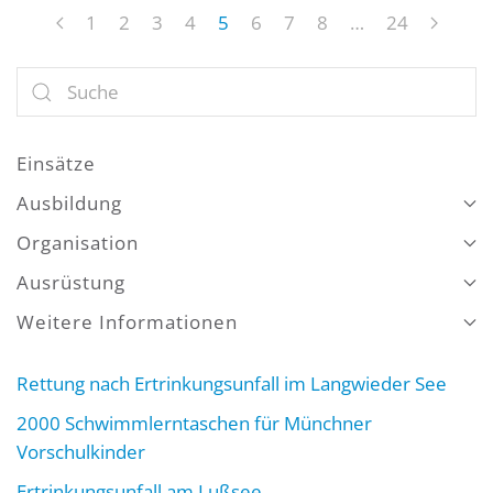
1
2
3
4
5
6
7
8
…
24
Einsätze
Ausbildung
Organisation
Ausrüstung
Weitere Informationen
Rettung nach Ertrinkungsunfall im Langwieder See
2000 Schwimmlerntaschen für Münchner
Vorschulkinder
Ertrinkungsunfall am Lußsee