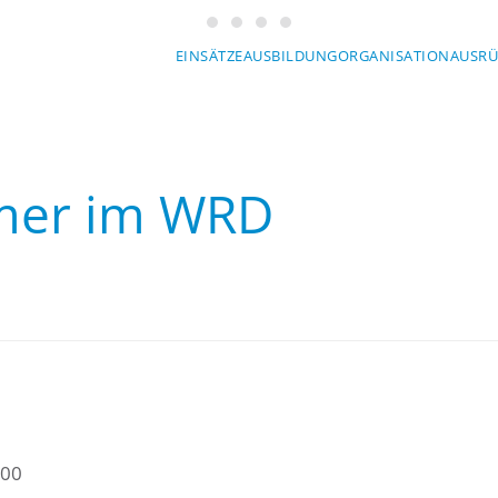
Wasserwacht München
Wasserwacht München
Wasserwacht München
Wasserwacht München
EINSÄTZE
AUSBILDUNG
ORGANISATION
AUSR
mer im WRD
:00