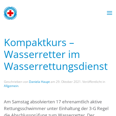
Zum Hauptinhalt springen
Mit Sicherheit am Wasser
Wasserwacht München
Wasserwacht München
Wasserwacht München
Wasserwacht München
WASSERWACHT
Kompaktkurs –
MÜNCHEN
Wasserretter im
Wasserrettungsdienst
Geschrieben von
Daniela Haupt
am
29. Oktober 2021
. Veröffentlicht in
Allgemein
.
Am Samstag absolvierten 17 ehrenamtlich aktive
Rettungsschwimmer unter Einhaltung der 3-G Regel
die Abschlussprüfung zum Wasserretter. Der