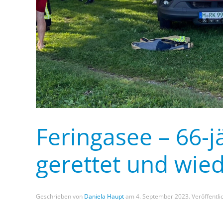
Feringasee – 66-j
gerettet und wie
Geschrieben von
Daniela Haupt
am
4. September 2023
. Veröffentli