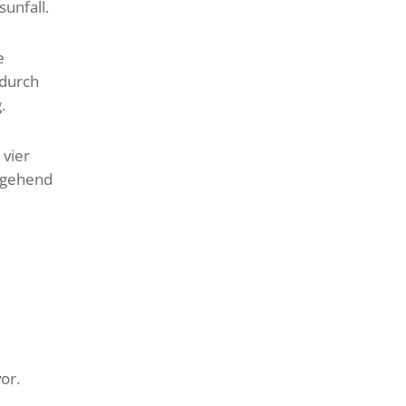
sunfall.
e
 durch
.
 vier
mgehend
vor.