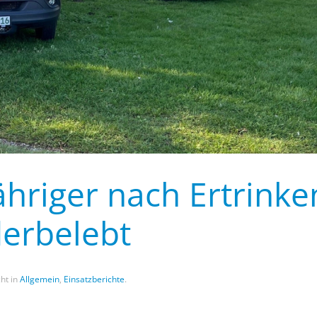
ähriger nach Ertrinke
derbelebt
cht in
Allgemein
,
Einsatzberichte
.