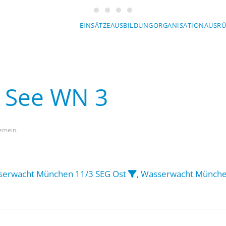
Wasserwacht München
Wasserwacht München
Wasserwacht München
Wasserwacht München
EINSÄTZE
AUSBILDUNG
ORGANISATION
AUSR
r See WN 3
gemein.
erwacht München 11/3 SEG Ost
,
Wasserwacht Münche