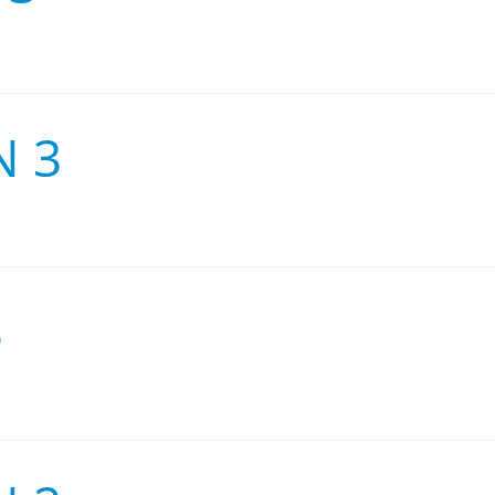
N 3
3