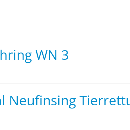
öhring WN 3
al Neufinsing Tierret