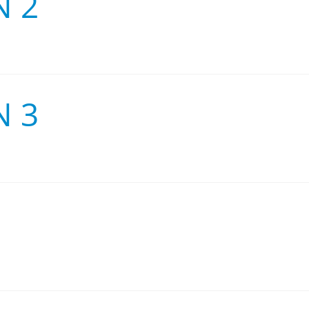
N 2
N 3