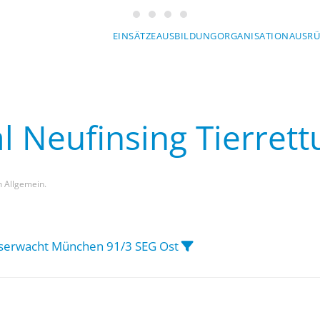
Wasserwacht München
Wasserwacht München
Wasserwacht München
Wasserwacht München
EINSÄTZE
AUSBILDUNG
ORGANISATION
AUSR
al Neufinsing Tierret
in Allgemein.
erwacht München 91/3 SEG Ost