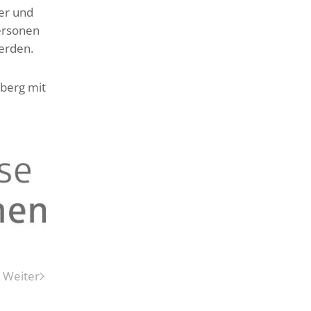
er und
ersonen
erden.
sberg mit
Weiter