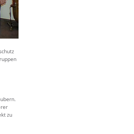
schutz
gruppen
aubern.
erer
ekt zu