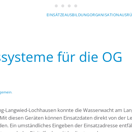
Wasserwacht München
Wasserwacht München
Wasserwacht München
Wasserwacht München
EINSÄTZE
AUSBILDUNG
ORGANISATION
AUSR
systeme für die OG
lgemein
.
ing-Langwied-Lochhausen konnte die Wasserwacht am La
Mit diesen Geräten können Einsatzdaten direkt von der Lei
 Ein umständliches Eingeben der Einsatzadresse entfäll