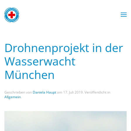
Zum Hauptinhalt springen
Mit Sicherheit am Wasser
Wasserwacht München
Wasserwacht München
Wasserwacht München
Wasserwacht München
WASSERWACHT
Drohnenprojekt in der
MÜNCHEN
Wasserwacht
München
Geschrieben von
Daniela Haupt
am
17. Juli 2019
. Veröffentlicht in
Allgemein
.