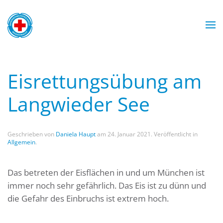
Zum Hauptinhalt springen
Mit Sicherheit am Wasser
Wasserwacht München
Wasserwacht München
Wasserwacht München
Wasserwacht München
WASSERWACHT
Eisrettungsübung am
MÜNCHEN
Langwieder See
Geschrieben von
Daniela Haupt
am
24. Januar 2021
. Veröffentlicht in
Allgemein
.
Das betreten der Eisflächen in und um München ist
immer noch sehr gefährlich. Das Eis ist zu dünn und
die Gefahr des Einbruchs ist extrem hoch.