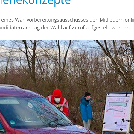
s eines Wahlvorbereitungsausschusses den Mitliedern onl
andidaten am Tag der Wahl auf Zuruf aufgestellt wurden.