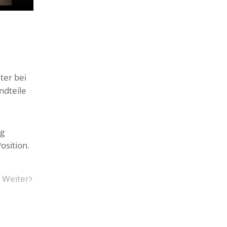
ter bei
ndteile
ng
osition.
Weiter