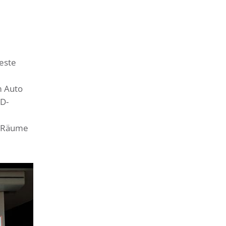
este
m Auto
ED-
r Räume