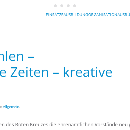
Wasserwacht München
Wasserwacht München
Wasserwacht München
Wasserwacht München
Mit Sicherheit am Wasser
EINSÄTZE
AUSBILDUNG
ORGANISATION
AUSR
ERWACHT MÜ
len –
 Zeiten – kreative
in
Allgemein
.
ten des Roten Kreuzes die ehrenamtlichen Vorstände neu 