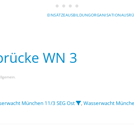
Wasserwacht München
Wasserwacht München
Wasserwacht München
Wasserwacht München
EINSÄTZE
AUSBILDUNG
ORGANISATION
AUSR
sbrücke WN 3
Allgemein.
erwacht München 11/3 SEG Ost
,
Wasserwacht Münche