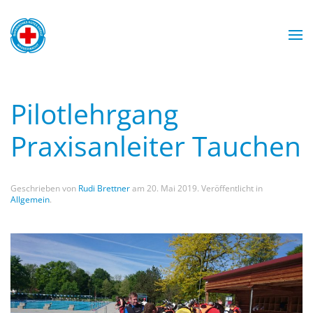
Zum Hauptinhalt springen
Wasserwacht München
Wasserwacht München
Wasserwacht München
Wasserwacht München
Pilotlehrgang
Praxisanleiter Tauchen
Geschrieben von
Rudi Brettner
am
20. Mai 2019
. Veröffentlicht in
Allgemein
.