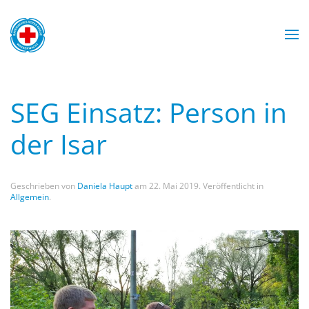
Zum Hauptinhalt springen
Mit Sicherheit am Wasser
Wasserwacht München
Wasserwacht München
Wasserwacht München
Wasserwacht München
WASSERWACHT
SEG Einsatz: Person in
MÜNCHEN
der Isar
Geschrieben von
Daniela Haupt
am
22. Mai 2019
. Veröffentlicht in
Allgemein
.