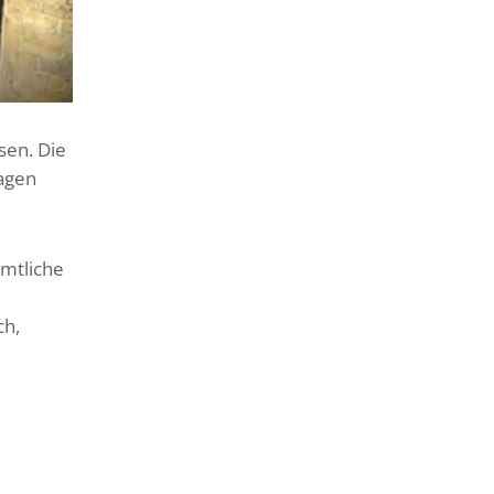
sen. Die
Tagen
amtliche
ch,