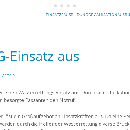
Wasserwacht München
Wasserwacht München
Wasserwacht München
Wasserwacht München
Mit Sicherheit am Wasser
EINSÄTZE
AUSBILDUNG
ORGANISATION
AUSR
ERWACHT MÜ
EG-Einsatz aus
Allgemein
.
r einen Wasserrettungseinsatz aus. Durch seine tollkühne
n besorgte Passanten den Notruf.
 löst ein Großaufgebot an Einsatzkräften aus. Da eine Pe
 werden durch die Helfer der Wasserrettung diverse Brüc