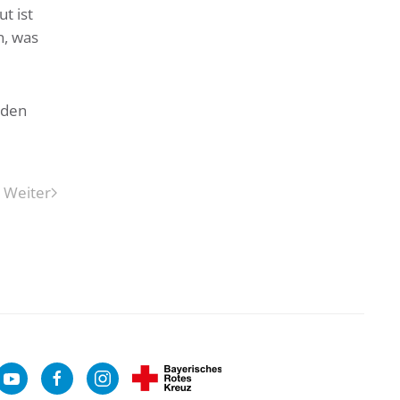
t ist
n, was
 den
Weiter