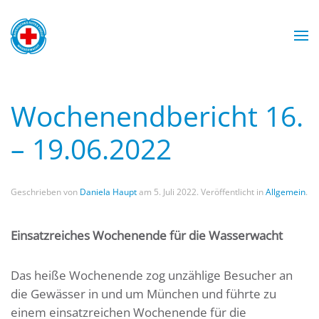
Zum Hauptinhalt springen
Mit Sicherheit am Wasser
Wasserwacht München
Wasserwacht München
Wasserwacht München
Wasserwacht München
WASSERWACHT
Wochenendbericht 16.
MÜNCHEN
– 19.06.2022
Geschrieben von
Daniela Haupt
am
5. Juli 2022
. Veröffentlicht in
Allgemein
.
Einsatzreiches Wochenende für die Wasserwacht
Das heiße Wochenende zog unzählige Besucher an
die Gewässer in und um München und führte zu
einem einsatzreichen Wochenende für die