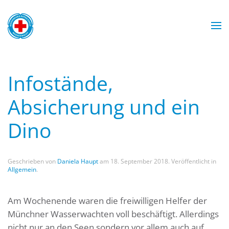
Zum Hauptinhalt springen
Wasserwacht München
Wasserwacht München
Wasserwacht München
Wasserwacht München
Infostände,
Absicherung und ein
Dino
Geschrieben von
Daniela Haupt
am
18. September 2018
. Veröffentlicht in
Allgemein
.
Am Wochenende waren die freiwilligen Helfer der
Münchner Wasserwachten voll beschäftigt. Allerdings
nicht nur an den Seen sondern vor allem auch auf