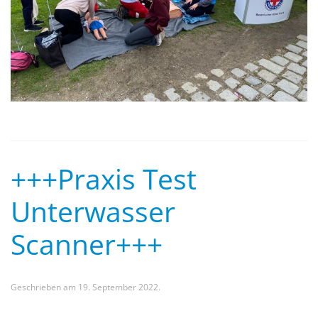
+++Praxis Test
Unterwasser
Scanner+++
Geschrieben am
19. September 2022
.