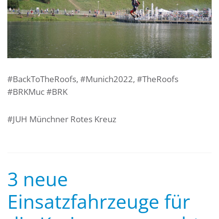
#BackToTheRoofs, #Munich2022, #TheRoofs
#BRKMuc #BRK
#JUH Münchner Rotes Kreuz
3 neue
Einsatzfahrzeuge für