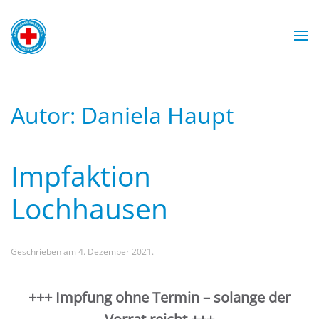
Zum Hauptinhalt springen
Mit Sicherheit am Wasser
Wasserwacht München
Wasserwacht München
Wasserwacht München
Wasserwacht München
WASSERWACHT
Autor:
Daniela Haupt
MÜNCHEN
Impfaktion
Lochhausen
Geschrieben am
4. Dezember 2021
.
+++ Impfung ohne Termin – solange der